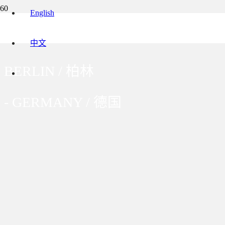
English
VILLA AUGUSTA
中文
BERLIN / 柏林
-
GERMANY / 德国