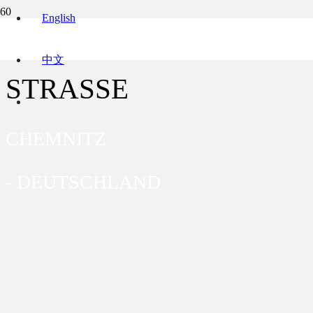
English
ERFENSCHLAGER
中文
STRASSE
CHEMNITZ
-
DEUTSCHLAND